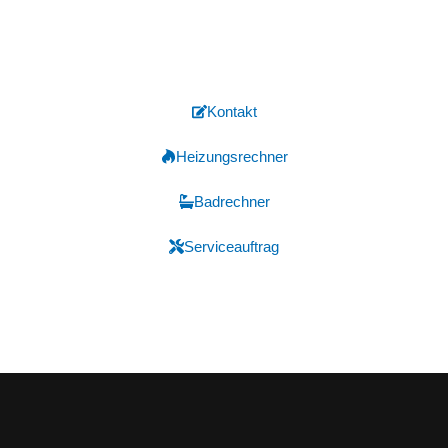
Diensten – kontaktieren Sie uns für
Lösungen rund um Bad und Heizung!
Kontakt
Heizungsrechner
Badrechner
Serviceauftrag