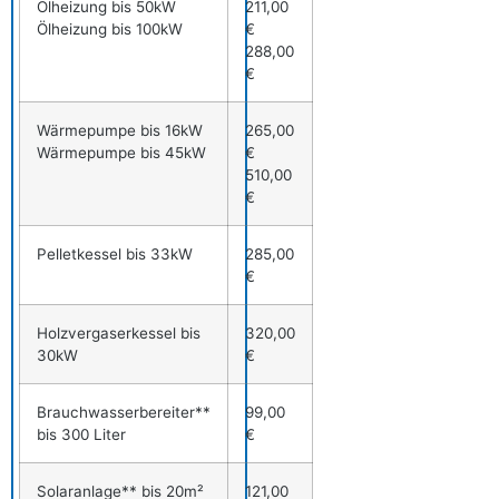
Ölheizung bis 50kW
211,00
Ölheizung bis 100kW
€
288,00
€
Wärmepumpe bis 16kW
265,00
Wärmepumpe bis 45kW
€
510,00
€
Pelletkessel bis 33kW
285,00
€
Holzvergaserkessel bis
320,00
30kW
€
Brauchwasserbereiter**
99,00
bis 300 Liter
€
Solaranlage** bis 20m²
121,00