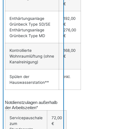
€
Enthärtungsanlage
192,00
Grünbeck Type SD/SE
€
Enthärtungsanlage
276,00
Grünbeck Type MD
€
Kontrollierte
168,00
Wohnraumlüftung (ohne
€
Kanalreinigung)
Spülen der
inkl.
Hauswasserstation**
Notdienstzulagen außerhalb
der Arbeitszeiten*
Servicepauschale
72,00
zum
€