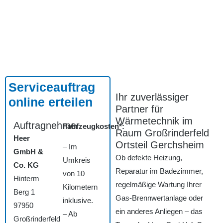
Serviceauftrag
Ihr zuverlässiger
online erteilen
Partner für
Wärmetechnik im
Auftragnehmer
Fahrzeugkosten*:
Raum Großrinderfeld
Heer
Ortsteil Gerchsheim
– Im
GmbH &
Ob defekte Heizung,
Umkreis
Co. KG
Reparatur im Badezimmer,
von 10
Hinterm
regelmäßige Wartung Ihrer
Kilometern
Berg 1
Gas-Brennwertanlage oder
inklusive.
97950
ein anderes Anliegen – das
– Ab
Großrinderfeld