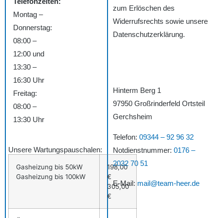
Telefonzeiten:
zum Erlöschen des
Montag –
Widerrufsrechts sowie unsere
Donnerstag:
Datenschutzerklärung.
08:00 –
12:00 und
13:30 –
16:30 Uhr
Hinterm Berg 1
Freitag:
97950 Großrinderfeld Ortsteil
08:00 –
Gerchsheim
13:30 Uhr
Telefon:
09344 – 92 96 32
Unsere Wartungspauschalen:
Notdienstnummer:
0176 –
2032 70 51
Gasheizung bis 50kW
198,00
Gasheizung bis 100kW
€
E-Mail:
mail@team-heer.de
305,00
€