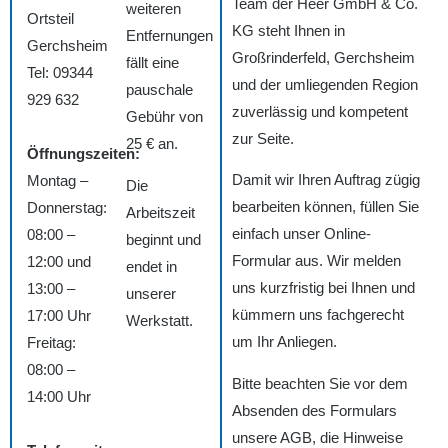
Team der Heer GmbH & Co.
weiteren
Ortsteil
KG steht Ihnen in
Entfernungen
Gerchsheim
Großrinderfeld, Gerchsheim
fällt eine
Tel: 09344
und der umliegenden Region
pauschale
929 632
zuverlässig und kompetent
Gebühr von
zur Seite.
25 € an.
Öffnungszeiten:
Damit wir Ihren Auftrag zügig
Montag –
Die
bearbeiten können, füllen Sie
Donnerstag:
Arbeitszeit
einfach unser Online-
08:00 –
beginnt und
Formular aus. Wir melden
12:00 und
endet in
uns kurzfristig bei Ihnen und
13:00 –
unserer
kümmern uns fachgerecht
17:00 Uhr
Werkstatt.
um Ihr Anliegen.
Freitag:
08:00 –
Bitte beachten Sie vor dem
14:00 Uhr
Absenden des Formulars
unsere AGB, die Hinweise