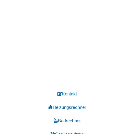
Benötigen Sie fachmännische
Reparaturen im Bad oder an der
Heizung?
Hochwertige Handwerkskunst zu Ihren
Diensten – kontaktieren Sie uns für
Lösungen rund um Bad und Heizung!
Kontakt
Heizungsrechner
Badrechner